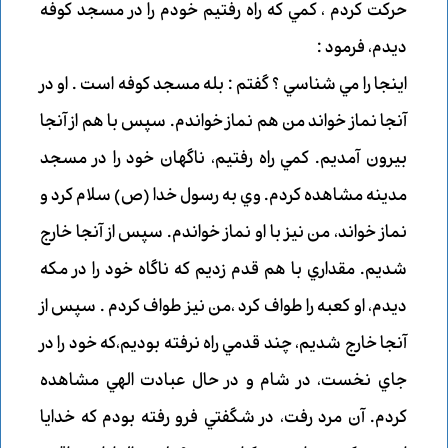
حركت كردم ، كمي كه راه رفتيم خودم را در مسجد كوفه
ديدم، فرمود :
اينجا را مي شناسي ؟ گفتم : بله مسجد كوفه است . او در
آنجا نماز خواند من هم نماز خواندم. سپس با هم از آنجا
بيرون آمديم. كمي راه رفتيم، ناگهان خود را در مسجد
مدينه مشاهده كردم. وي به رسول خدا (ص) سلام كرد و
نماز خواند، من نيز با او نماز خواندم. سپس از آنجا خارج
شديم. مقداري با هم قدم زديم كه ناگاه خود را در مكه
ديدم، او كعبه را طواف كرد ،من نيز طواف كردم . سپس از
آنجا خارج شديم، چند قدمي راه نرفته بوديم،كه خود را در
جاي نخست، در شام و در حال عبادت الهي مشاهده
كردم. آن مرد رفت، در شگفتي فرو رفته بودم كه خدايا