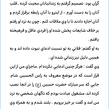
گران بود. تصميم گرفتم به زندانبانان محبت كرده _قلب
آنان را به دست آورم - از اينرو با آنان رابطه برقرار كردم و
آنان اجازه دادند تا با وي ملاقات كنم . چون به نزد او رفتم
بر خلاف شايعات پخش شده او را فردي عاقل و فرهيخته
يافتم .
به او گفتم: فلاني به تو نسبت ادعاي نبوت داده اند و به
همين دليل نيز زنداني شده اي .
وي گفت : هرگز چنين ادعايي نكرده ام .ماجراي من از اين
قرار است كه در موضع معروف به راس الحسين شام،
جايي كه سر مبارك حضرت حسين (ع) را در انجا نصب
كرده اند، مشغول عبادت بودم كه ناگهان شخصي به نزد
من امد و گفت بر خيز برويم . بلند شدم و به همراه وي