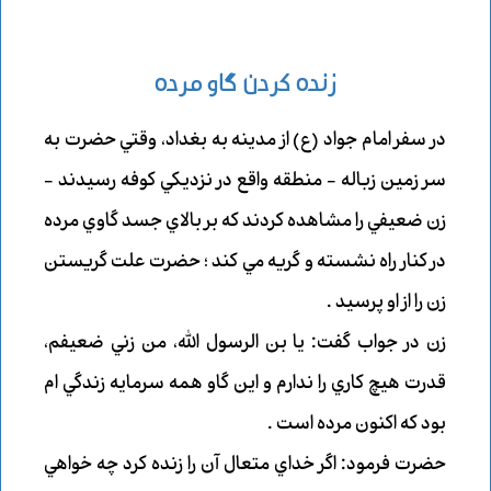
زنده كردن گاو مرده
در سفر امام جواد (ع) از مدينه به بغداد، وقتي حضرت به
سر زمين زباله - منطقه واقع در نزديكي كوفه رسيدند -
زن ضعيفي را مشاهده كردند كه بر بالاي جسد گاوي مرده
در كنار راه نشسته و گريه مي كند ؛ حضرت علت گريستن
زن را از او پرسيد .
زن در جواب گفت: يا بن الرسول الله، من زني ضعيفم،
قدرت هيچ كاري را ندارم و اين گاو همه سرمايه زندگي ام
بود كه اكنون مرده است .
حضرت فرمود: اگر خداي متعال آن را زنده كرد چه خواهي