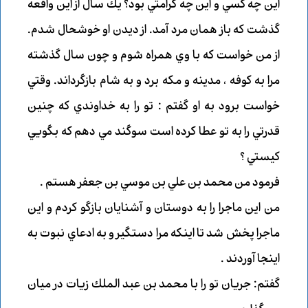
اين چه كسي و اين چه كرامتي بود؟ يك سال از اين واقعه
گذشت كه باز همان مرد آمد. از ديدن او خوشحال شدم.
از من خواست كه با وي همراه شوم و چون سال گذشته
مرا به كوفه ، مدينه و مكه برد و به شام بازگرداند. وقتي
خواست برود به او گفتم : تو را به خداوندي كه چنين
قدرتي را به تو عطا كرده است سوگند مي دهم كه بگويي
كيستي ؟
فرمود من محمد بن علي بن موسي بن جعفر هستم .
من اين ماجرا را به دوستان و آشنايان بازگو كردم و اين
ماجرا پخش شد تا اينكه مرا دستگير و به ادعاي نبوت به
اينجا آوردند .
گفتم: جريان تو را با محمد بن عبد الملك زيات در ميان