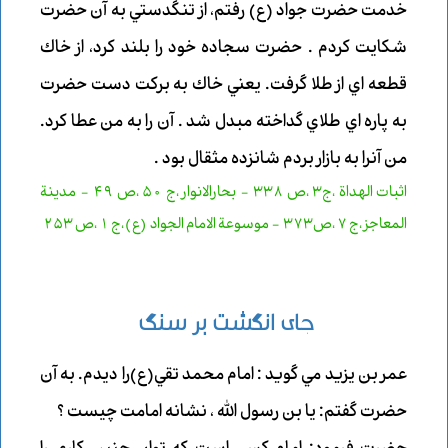
خدمت حضرت جواد (ع) رفتم، از تنگدستي به آن حضرت
شكايت كردم . حضرت سجاده خود را بلند كرد، از خاك
قطعه اي از طلا گرفت. يعني خاك به بركت دست حضرت
به پاره اي طلاي گداخته مبدل شد . آن را به من عطا كرد.
من آنرا به بازار بردم شانزده مثقال بود .
اثبات الهداة ،ج3 ،ص 338 - بحارالانوار ،ج 50 ،ص 49 - مدينة
المعاجز ،ج 7 ،ص373 - موسوعة الامام الجواد (ع)،ج 1 ،ص 253
جاي انگشت بر سنگ
عمر بن يزيد مي گويد : امام محمد تقي(ع)را ديدم. به آن
حضرت گفتم: يا بن رسول الله ، نشانه امامت چيست ؟