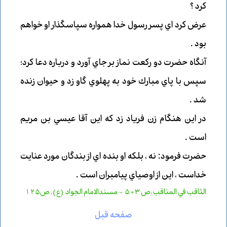
كرد ؟
عرض كرد اي پسر رسول خدا همواره سپاسگذار او خواهم
بود .
آنگاه حضرت دو ركعت نماز بر جاي آورد و درباره دعا كرد؛
سپس با پاي مبارك خود به پهلوي گاو زد و حيوان زنده
شد .
در اين هنگام زن فرياد زد كه اين آقا عيسي بن مريم
است .
حضرت فرمود: نه ، بلكه او بنده اي از بندگان مورد عنايت
خداست ، اين از اوصياي پيامبران است .
الثاقب في المناقب ،ص 503 - مسندالامام الجواد (ع)، ص125
صفحه قبل