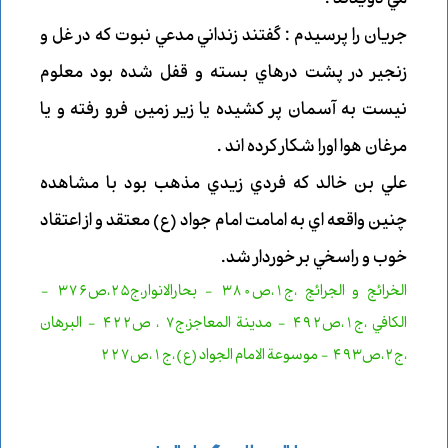
جريان را پرسيدم : گفتند زنداني مدعي نبوت كه در غل و
زنجير در پشت درهاي بسته و قفل شده بود معلوم
نيست به آسمان پر كشيده يا زير زمين فرو رفته و يا
مرغان هوا اورا شكار كرده اند .
علي بن خالد كه فردي زيدي مذهب بود با مشاهده
چنين واقعه اي به امامت امام جواد (ع) معتقد و از اعتقاد
خوب و راسخي بر خوردار شد.
الخرائج و الجرائج ،ج1،ص380 - بحارالانوار،ج25،ص376 -
الكافي ،ج1،ص492
-
مدينة المعاجز،ج7 ، ص422 - البرهان
،ج2،ص493 - موسوعة الامام الجواد(ع)،ج1،ص227