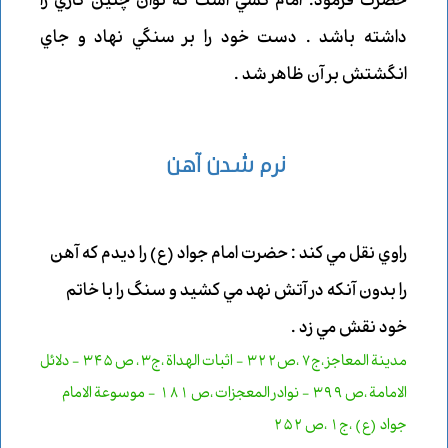
حضرت فرمود: امام كسي است كه توان چنين كاري را
داشته باشد . دست خود را بر سنگي نهاد و جاي
انگشتش بر آن ظاهر شد .
نرم شدن آهن
راوي نقل مي كند : حضرت امام جواد (ع) را ديدم كه آهن
را بدون آنكه در آتش نهد مي كشيد و سنگ را با خاتم
خود نقش مي زد .
مدينة المعاجز ،ج7 ،ص322 - اثبات الهداة ،ج3 ، ص 345 - دلائل
الامامة ،ص 399
-
نوادر المعجزات ،ص 181 - موسوعة الامام
جواد (ع) ،ج1 ،ص 252