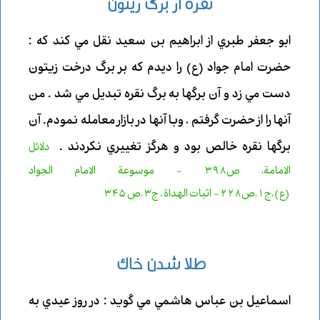
نقره از برگ زيتون
ابو جعفر طبري از ابراهيم بن سعيد نقل مي كند كه :
حضرت امام جواد (ع) را ديدم كه بر برگ درخت زيتون
دست مي زد و آن برگها به برگ نقره تبديل مي شد . من
آنها را از حضرت گرفتم ، وبا آنها در بازار معامله نمودم. آن
برگها نقره خالص بود و هرگز تغييري نكردند .
دلائل
الامامة، ص398 - موسوعة الامام الجواد
(ع)،ج1،ص228- اثبات الهداة ، ج3 ،ص 345
طلا شدن خاك
اسماعيل بن عباس هاشمي مي گويد : در روز عيدي به