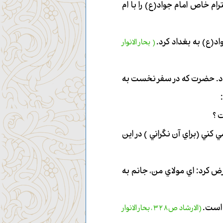
م خاص امام جواد(ع) را با ام
د(ع) به بغداد كرد.
( بحار الانوار
ه بغداد بود. حضرت كه در سفر نخست به
 ؟
كني (براي آن نگراني ) در اين
 كرد: اي مولاي من، جانم به
 است.
(الارشاد ص328 ، بحار الانوار