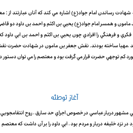
 شهادت رساندن امام جواد(ع) اشاره مي كند كه آنان عبارتند از :
د مامون و همسر امام جواد(ع) يحيي بن اكثم و احمد بن داود دو قاضي
 و فرهنگي را افرادي چون يحيي بن اكثم و احمد بن ابي داود كه د
،مهيا ساخته بودند. نقش جعفر بن مامون در شهادت حضرت نق
د كم توجهي حضرت قرار مي گرفت بود و معتصم را مي توان دستور دهن
آغاز توطئه
مشهور دربار عباسي در خصوص اجراي حد سارق ، روح انتقامجويي و ك
 نزد خليفه دربار و مردم بود ، ابي داود را بر آن داشت كه معتصم تا