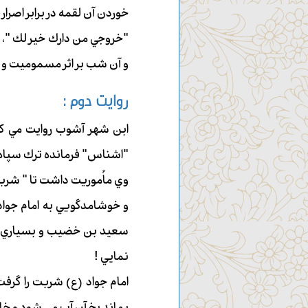
خوردن آن لقمه در برابر اصرار 
"خروجي من دارك خير لك "، در
و آن شب بر اثر مسموميت و
روايت دوم :
ابن شهر آشوب روايت مي كن
"اشناس" فرمانده ترك سپاه خود
وي ماُموريت داشت تا " شرب
و خوشامدگويي به امام جوا
سعيد بن خضيب و بسياري از 
نمايي !
امام جواد (ع) شربت را گرف