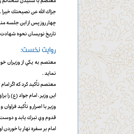
معتصم با شنيدن سخنانم رنگ
جزاك الله عن نصيحتك خيرا .
چهار روز پس از اين جلسه من
تاريخ نويسان نحوه شهادت حض
روايت نخست:
معتصم به يكي از وزيران خو
نمايد .
معتصم تاُكيد كرد كه اگر ام
اين وزير ، امام جواد (ع) را 
وزير با اصرار و تاُكيد فراو
قدوم وي تبرك يابد و دوست دار
امام بر سفره نهار با خوردن