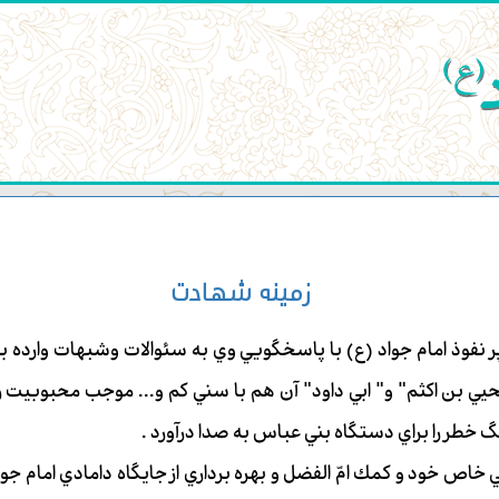
یک‌شنبه ۱۸ مردا
زمينه شهادت
نفوذ امام جواد (ع) با پاسخگويي وي به سئوالات وشبهات وارده بر
حيي بن اكثم" و" ابي داود" آن هم با سني كم و... موجب محبوبيت رو
 خطر را براي دستگاه بني عباس به صدا درآورد .
كي خاص خود و كمك امّ الفضل و بهره برداري از جايگاه دامادي امام جوا