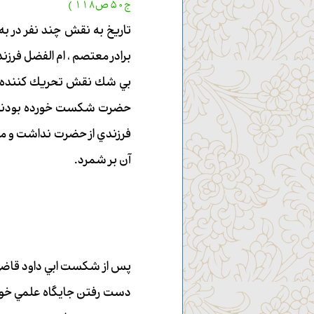
ج50 ص118 )
تاريخ به نقش چند نفر در به
برادر معتصم ، ام الفضل فرزن
بي شك نقش تحريك كننده فكري
حضرت شكست خورده بودند 
فرزندي از حضرت نداشت و مور
آن بر شمرد.
پس از شكست ابي داود قاضي 
دست رفتن جايگاه علمي خود در