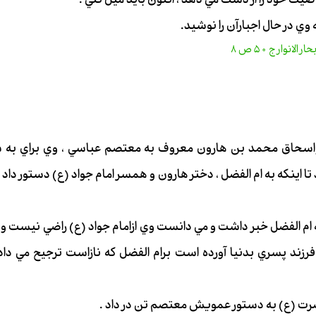
يت خود را از دست مي دهد ، اكنون بايد ميل كني .
ه وي در حال اجبارآن را نوشيد.
واسحاق محمد بن هارون معروف به معتصم عباسي ، وي براي به ش
ا اينكه به ام الفضل ، دختر هارون و همسر امام جواد (ع) دستور داد
ام الفضل خبر داشت و مي دانست وي ازامام جواد (ع) راضي نيست و 
 فرزند پسري بدنيا آورده است برام الفضل كه نازاست ترجيح مي دا
رت (ع) به دستور عمويش معتصم تن در داد .