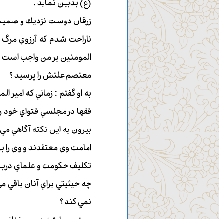
(ع) بدبين نمايد .
زرقان دوست نزديك و صميمي "
ناراحت شدم كه آرزوي مرگ 
المومنين بر من واجب است كه 
معتصم علتش را پرسيد ؟
به او گفتم : زماني كه امير ا
فقها در مجلسي فتواي خود را ا
بيرون به اين نكته آگاهي مي يا
امامت وي معتقدند و وي را برت
تكليف حكومت و علماي دربار
چه حيثيتي براي آنان باقي مي 
نمي كند ؟