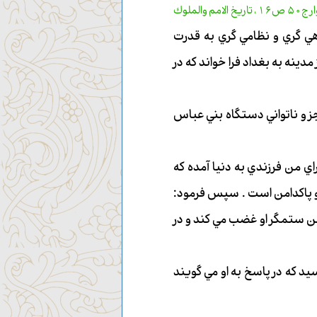
(بحار الانوار ج50 ص16 ، تاريخ الامم والملوك
ي گري و نظامي گري به قدرت
دينه به بغداد فرا خواند كه در
ز و ناتواني دستگاه بني عباس
ي من فرزندي به دنيا آمده كه
 و پاكدامن است . سپس فرمود:
ن ستمگر او غضب مي كند و در
 كه در پاسخ به او مي گويند