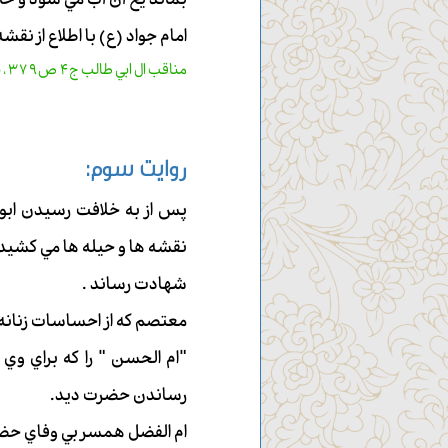
بماند يخ آن آب مي شود و خاص
امام جواد (ع) با اطلاع از نقش
مناقب ال ابي طالب ج4 ص379 ، بحار الانوار ج 50 ص 8
روايت سوم:
پس از به خلافت رسيدن اب
نقشه ها و حيله ها مي كشيد ت
شهادت رساند .
معتصم كه از احساسات زنانه 
"ام الحسن " را كه براي وي
رساندن حضرت ديد.
ام الفضل همسر بي وفاي حض