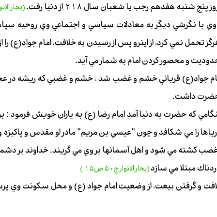
ج شنبه هفدهم رجب يا شعبان سال 218 از دنيا رفت.
وي با نگرشي ديگر به معادلات سياسي و اجتماعي وي روحيه سپاه
 تحمل نمي كرد، از اينرو پس از رسيدن به خلافت، امام جواد(ع) را از م
حدوديت و محصور كردن امام به شمار مي آيد.
، امام جواد(ع) قرباني خشم و غضب شد ، خشم و غضبي كه ريشه در عج
حضرت داشت.
مي كه حضرت به دنيا آمد امام رضا (ع) به ياران خويش فرمود : برا
رياها را مي شكافد و چون "عيسي بن مريم" مادر او مقدس و پاكيزه
 غضب كشته مي شود و اهل آسمانها بر وي مي گريند. خداوند بر دشم
ردناك مبتلا مي سازد
(بحار الانوار ج50 ص15 )
ت و گرفتن بيعت، از وضعيت امام جواد (ع) و محل سكونت وي پرسيد