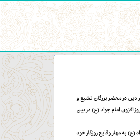
د ۱۴۰۵
۹ آگوست ۲۰۲۶
42
:
10
:
19
 دين در محضر بزرگان تشيع و
ز افزون امام جواد (ع) در بين
د (ع) به مهار وقايع روزگار خود