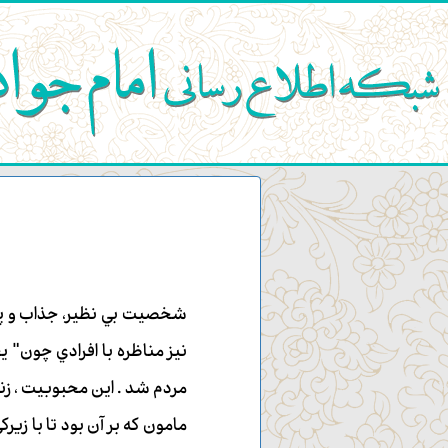
شخصيت بي نظير، جذاب و پر 
نيز مناظره با افرادي چون" ي
مردم شد . اين محبوبيت ، زنگ
مامون كه بر آن بود تا با زير