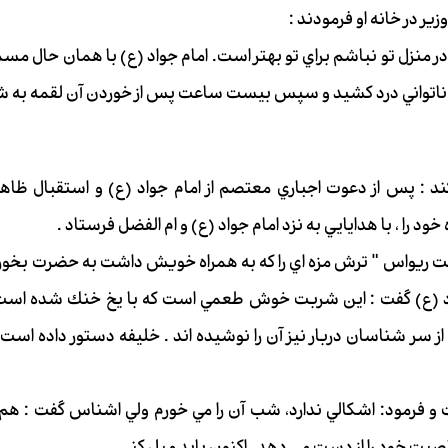
وزير در خانه او فرمودند :
 منزل تو نباشم براي تو بهتر است. امام جواد (ع) با همان حال مسمو
 ناتواني درد كشيد و سپس بيست ساعت پس از خوردن آن لقمه به ش
د : پس از دعوت اجباري معتصم از امام جواد (ع) و استقبال ظاه
 را ، با هدايايي به نزد امام جواد (ع) و ام الفضل فرستاد .
ت ريواس " ترش مزه اي را كه به همراه خويش داشت به حضرت بخوران
د (ع) گفت : اين شربت خوش طعمي است كه با يخ خنك شده است و خ
سر شناسان دربار نيز آن را نوشيده اند . خليفه دستور داده است 
ت و فرمود: اشكالي ندارد، شب آن را مي خورم ولي اشناس گفت : ه