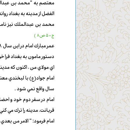
معتصم به "محمد بن عبدالملك
الفضل از مدينه به بغداد روان
محمد بن عبدالملك نيز نامه م
ج50 ص8 )
دستور مامون به بغداد فرا 
اي مولاي من ، اكنون كه مدين
امام جواد(ع) با لبخندي معنا
سال واقع نمي شود .
امام در سفر دوم خود و احض
قربانت، مدينه را ترك مي كني،
امام فرمود: " الامر من بعدي 