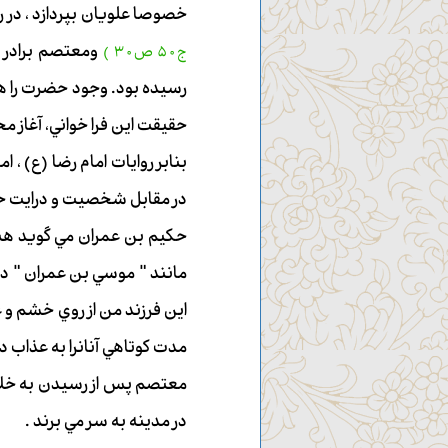
خصوصا علويان بپردازد ، در روز پن
ومعتصم برادر 
ج50 ص30 )
رسيده بود. وجود حضرت را هرگز
حقيقت اين فرا خواني، آغاز م
بنابر روايات امام رضا (ع) 
در مقابل شخصيت و درايت 
حكيم بن عمران مي گويد هنگا
مانند " موسي بن عمران " د
اين فرزند من از روي خشم و
مدت كوتاهي آنانرا به عذاب د
معتصم پس از رسيدن به خلاف
در مدينه به سر مي برند .