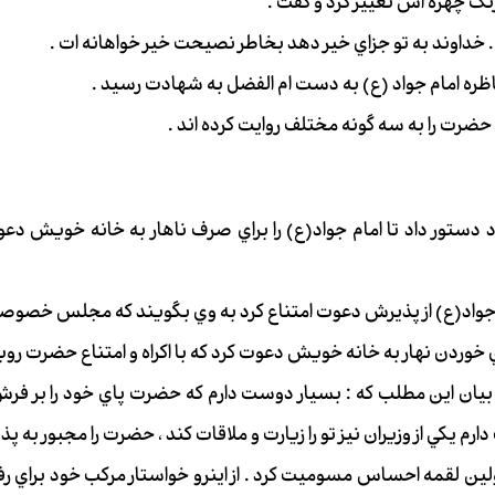
 چهره اش تغيير كرد و گفت :
. خداوند به تو جزاي خير دهد بخاطر نصيحت خير خواهانه ات .
اظره امام جواد (ع) به دست ام الفضل به شهادت رسيد .
رت را به سه گونه مختلف روايت كرده اند .
د دستور داد تا امام جواد(ع) را براي صرف ناهار به خانه خويش د
ام جواد(ع) از پذيرش دعوت امتناع كرد به وي بگويند كه مجلس خصوص
براي خوردن نهار به خانه خويش دعوت كرد كه با اكراه و امتناع حضرت روب
ان و بيان اين مطلب كه : بسيار دوست دارم كه حضرت پاي خود را بر فر
م يكي از وزيران نيز تو را زيارت و ملاقات كند ، حضرت را مجبور به پ
 اولين لقمه احساس مسوميت كرد . از اينرو خواستار مركب خود براي 