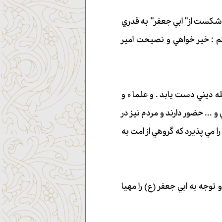
 شكست از" ابي جعفر" به قدري
 : خير خواهي و نصيحت امير
له ديني دست يابد . و علما ء و
 ... حضور دارند و مردم نيز در
را مي پذيرد كه گروهي از امت به
 توجه به ابي جعفر (ع) را مهيا