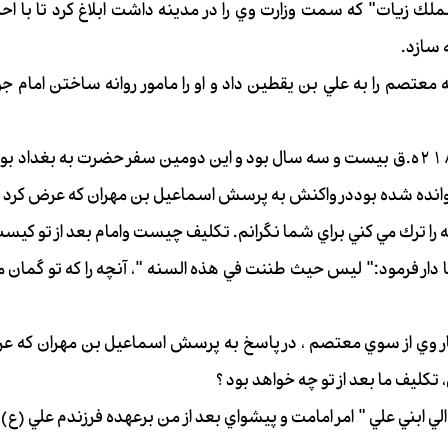
 زيات" كه سمت وزارت وي را در مدينه داشت ابلاغ كرد تا با احترا
ه سازد.
عتصم را به علي بن يقطين داد و او را مامور روانه ساختن امام جوا
عمر مبارك امام در اين سال 218ه.ق بيست و سه سال بود و اين دومين سفر حضرت ب
خوانده شده بوددر واكنش به پرسش اسماعيل بن مهران كه عرض كرد :
ه را ترك مي كني براي شما نگرانم. تكليف چيست وامام بعد از تو كيست
 دار فرمود:" ليس حيث طننت في هذه السنه "، آنچه را كه تو گمان مي 
ار وي از سوي معتصم ، در پاسخ به پرسش اسماعيل بن مهران كه عرض
 تكليف ما بعد از تو چه خواهد بود ؟
الي ابني علي " امر امامت و پيشواي بعد از من برعهده فرزندم علي (ع)