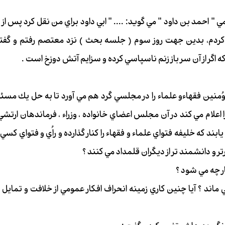
 احمد بن داود " مي گويد: .... " ابي داود براي من نقل كرد پس از
كردم، بدين جهت روز سوم ( جلسه بحث ) نزد معتصم رفتم و گفتم
اگر از آن سر باز زنم ناسپاسي كرده و سزايم آتش دوزخ است .
لموُمنين فقهاءو علماء را در مجلسي گرد هم مي آورد تا به حل يك مسئ
علام مي كند در آن مجلس اعضاي خانواده ، وزراء ، فرماندهان ارتشي و
بند كه خليفه فتواي علماء و فقهاء را كنار گذارده و راُي و فتواي كسي 
ر و دانشمند تر از ديگران قلمداد مي كنند ؟
 چه مي شود ؟
ماند ؟ آيا چنين كاري زمينه انحراف افكار عمومي از خلافت و تمايل و