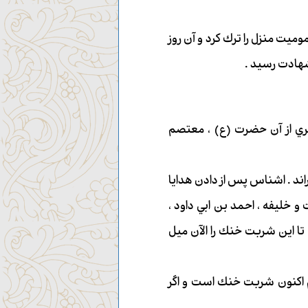
ميت منزل را ترك كرد و آن روز
هادت رسيد .
ري از آن حضرت (ع) ، معتصم
د . اشناس پس از دادن هدايا
ليفه ، احمد بن ابي داود ،
تا اين شربت خنك را الآن ميل
م اكنون شربت خنك است و اگر