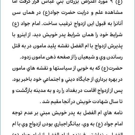
(ع) 9 مورد اعتراض بزرگان بني عباس قرار گرفت اما
مشاهده علم و درايت حضرت جواد(ع) در همان سن
آنانرا به قبول اين ازدواج ترغيب ساخت. امام جواد (ع)
شرايط خود را همان شرايط پدر خويش ديد، از اينرو با
پذيرش ازدواج با ام الفضل نقشه پليد مامون در به قتل
رساندن وي و شيعيان را از صفحه ذهن مامون زدود.
حضرت(ع) كه به خوبي از سياستها و نقشه هاي مامون
در بهره برداري از جايگاه ديني و اجتماعي خود باخبر بود،
پس از ازدواج اقامت در بغداد را رد و به مدينه بازگشت و
تا سال شهادت خويش در آنجا مقيم شد .
نامه هاي ام الفضل به پدر خويش مبني بر عدم توجه
امام جواد (ع) به وي، بيانگر اجباري بودن ازدواج وي با ام