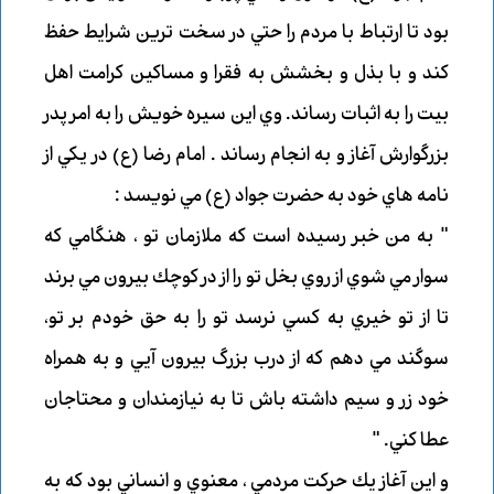
بود تا ارتباط با مردم را حتي در سخت ترين شرايط حفظ
كند و با بذل و بخشش به فقرا و مساكين كرامت اهل
بيت را به اثبات رساند. وي اين سيره خويش را به امر پدر
بزرگوارش آغاز و به انجام رساند . امام رضا (ع) در يكي از
نامه هاي خود به حضرت جواد (ع) مي نويسد :
" به من خبر رسيده است كه ملازمان تو ، هنگامي كه
سوار مي شوي از روي بخل تو را از در كوچك بيرون مي برند
تا از تو خيري به كسي نرسد تو را به حق خودم بر تو،
سوگند مي دهم كه از درب بزرگ بيرون آيي و به همراه
خود زر و سيم داشته باش تا به نيازمندان و محتاجان
عطا كني. "
و اين آغاز يك حركت مردمي ، معنوي و انساني بود كه به