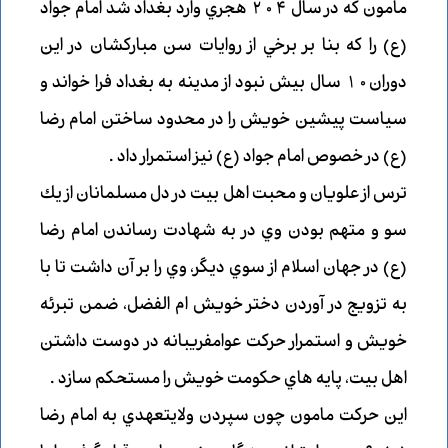
مامون كه در سال 204 هجري وارد بغداد شد امام جواد
(ع) را كه بنا بر برخي از روايات سن مباركشان در اين
دوران10 سال بيش نبود از مدينه به بغداد فرا خواند و
سياست پيشين خويش را در محدود ساختن امام رضا
(ع) در خصوص امام جواد (ع) نيز استمرار داد .
ترس از علويان و محبت اهل بيت در دل مسلمانان از يك
سو و متهم بودن وي در به شهادت رساندن امام رضا
(ع) در جهان اسلام از سوي ديگر، وي را بر آن داشت تا با
به تزويج در آوردن دختر خويش ام الفضل، ضمن تبرئه
خويش و استمرار حركت عوامفريبانه در دوست داشتن
اهل بيت، پايه هاي حكومت خويش را مستحكم سازد .
اين حركت مامون چون سپردن ولايتعهدي به امام رضا