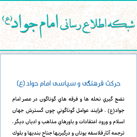
حركت فرهنگي و سياسي امام جواد (ع)
نضج گيري نحله ها و فرقه هاي گوناگون در عصر امام
جواد(ع) ، فرايند عوامل گوناگوني چون گسترش جهان
اسلام و ورود اعتقادات و باورهاي مذاهب و اديان ديگر ،
ترجمه آثار فلاسفه يونان و درگيريها جناح بنديها و بلوك