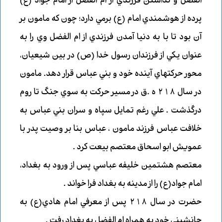
الفضل و نداشتن فرزندي از ام الفضل از امام جواد (ع)
پرده از هوشمندي امام (ع) برمي دارد؛
چون كه مامون بر
آن بود تا با به دنيا آمدن فرزندي از ام الفضل وي را به
عنوان يكي از فرزندان رسول خدا (ص) در بين شيعيان،
محور حركتهاي آينده خود و بني عباس قرار دهد. مامون
در سال 218 ه .ق در مسير حركت به سوي جنگ تا روم
درگذشت .
علي رغم تمايل سپاه و سران بني عباس به
خلافت عباس فرزند مامون ، عباس بنا بر وصيت پدر با
عمويش ابو اسحاق معتصم بيعت كرد .
معتصم هشتمين خليفه عباسي پس از ورود به بغداد،
امام جواد(ع) را از مدينه به بغداد فرا خواند .
حضرت در سال 218 پس از معرفي امام هادي(ع) به
جانشيني خود به همراه ام الفضل به بغداد رفت .