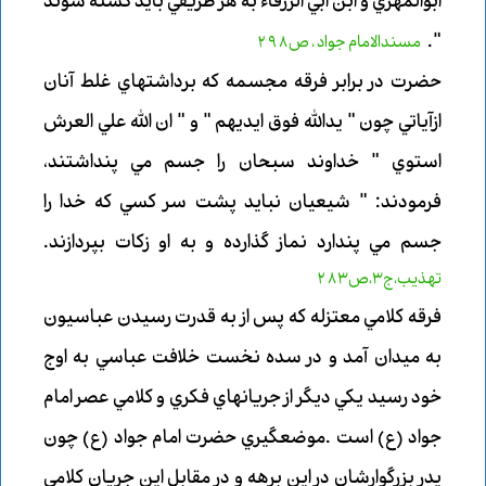
ابوالمهري و ابن ابي الرزقاء به هر طريقي بايد كشته شوند
.
"
مسندالامام جواد ، ص298
حضرت در برابر فرقه مجسمه كه برداشتهاي غلط آنان
ازآياتي چون " يدالله فوق ايديهم "
و " ان الله علي العرش
استوي " خداوند سبحان را جسم مي پنداشتند
،
فرمودند: " شيعيان نبايد پشت سر كسي كه خدا را
جسم مي پندارد نماز گذارده و به او زكات بپردازند.
تهذيب،ج3،ص283
فرقه كلامي معتزله كه پس از به قدرت رسيدن عباسيون
به ميدان آمد و در سده نخست خلافت عباسي به اوج
خود رسيد يكي ديگر از جريانهاي فكري و كلامي عصر امام
جواد (ع) است .موضعگيري حضرت امام جواد (ع) چون
پدر بزرگوارشان در اين برهه
و در مقابل اين جريان كلامي