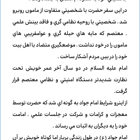
در اين سفر حضرت با شخصيتي متفاوت از مامون روبرو
شد ، شخصيتي با روحيه نظامي گري و فاقد بينش علمي
. معتصم كه مايه هاي حيله گري و عوامفريبي هاي
مامون را در خود نداشت ، موضعگيري متضاد با اهل بيت
خود را در بين مردم آشكار ساخت .
امام عليه السلام در دو سال آخر عمر خويش تحت
نظارت شديدتر دستگاه امنيتي و نظامي معتصم قرار
گرفت.
از اينرو شرايط امام جواد به گونه اي شد كه حضرت توسط
معجزات و كرامات و شركت در جلسات علمي ، امامت
خود را به ديگران به اثبات مي رساند .
امام جواد (ع) در طول زندگي پربار اما كوتاه خويش بر آن