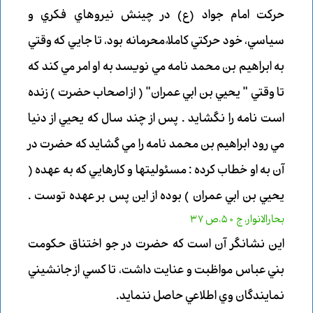
حركت امام جواد (ع) در چينش نيروهاي فكري و
سياسي، خود حركتي كاملاً محرمانه بود، تا جايي كه وقتي
به ابراهيم بن محمد نامه مي نويسد به او امر مي كند كه
تا وقتي " يحيي بن ابي عمران" ( از اصحاب حضرت ) زنده
است نامه را نگشايد . پس از چند سال كه يحيي از دنيا
مي رود ابراهيم بن محمد نامه را مي گشايد كه حضرت در
آن به او خطاب كرده : مسئوليتها و كارهايي كه به عهده (
يحيي بن ابي عمران ) بوده از اين پس بر عهده توست .
بحارالانوار، ج 50،ص 37
اين نشانگر آن است كه حضرت در جو اختناق حكومت
بني عباس مواظبت و عنايت داشت، تا كسي از جانشيني
نمايندگان وي اطلاعي حاصل ننمايد.