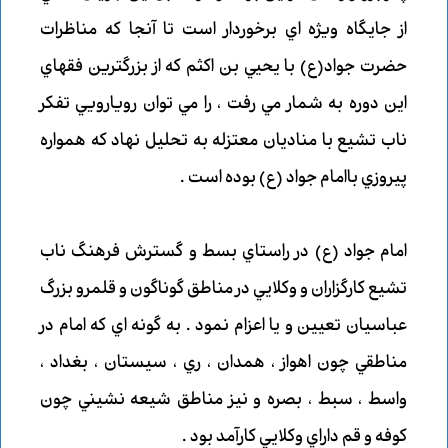
از جايگاه ويژه اي برخوردار است تا آنجا كه مناظرات
حضرت جواد(ع) با يحيي بن اكثم كه از بزرگترين فقهاي
اين دوره به شمار مي رفت ، را مي توان رويارويي تفكر
ناب تشيع با مناديان معتزله به تحليل نهاد كه همواره
پيروزي باامام جواد (ع) بوده است .
امام جواد (ع) در راستاي بسط و گسترش فرهنگ ناب
تشيع كارگزاران و وكلايي در مناطق گوناگون و قلمرو بزرگ
عباسيان تعيين و يا اعزام نمود . به گونه اي كه امام در
مناطقي چون
اهواز ، همدان ، ري ، سيستان ، بغداد ،
واسط ، سبط ، بصره و نيز مناطق شيعه نشيني چون
كوفه و قم داراي وكلايي كارآمد بود .