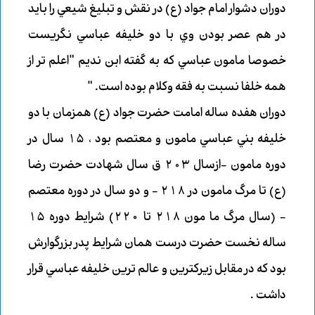
دوران دشوار امام جواد (ع) در نقش و تبليغ شيعي را بايد
در هم عصر بودن وي با دو خليفه عباسي نگريست
خصوصا مامون عباسي كه به گفته ابن نديم "اعلم تر از
همه خلفا نسبت به فقه وكلام بوده است. "
دوران هفده ساله امامت حضرت جواد (ع) همزمان با دو
خليفه بني عباسي مامون و معتصم بود ، 15 سال در
دوره مامون -ازسال 203 ق سال شهادت حضرت رضا
(ع) تا مرگ مامون در 218 - و دو سال در دوره معتصم
- (سال مرگ ما مون 218 تا 220)
شرايط دوره 15
ساله نخست حضرت درست همان شرايط پدر بزرگوارش
بود كه در مقابل زيركترين و عالم ترين خليفه عباسي قرار
داشت .