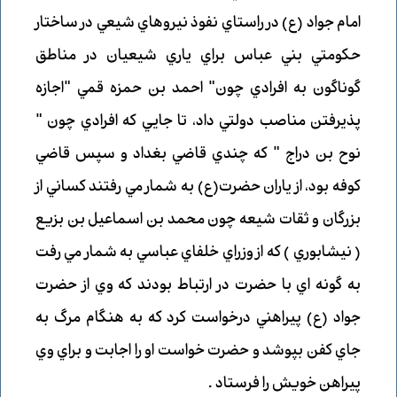
امام جواد (ع) در راستاي نفوذ نيروهاي شيعي در ساختار
حكومتي بني عباس براي ياري شيعيان در مناطق
گوناگون به افرادي چون" احمد بن حمزه قمي "اجازه
پذيرفتن مناصب دولتي داد، تا جايي كه افرادي چون "
نوح بن دراج " كه چندي قاضي بغداد و سپس قاضي
كوفه بود، از ياران حضرت(ع) به شمار مي رفتند كساني از
بزرگان و ثقات شيعه چون محمد بن اسماعيل بن بزيع
( نيشابوري ) كه از وزراي خلفاي عباسي به شمار مي رفت
به گونه اي با حضرت در ارتباط بودند كه وي از حضرت
جواد (ع) پيراهني درخواست كرد كه به هنگام مرگ به
جاي كفن بپوشد و حضرت خواست او را اجابت و براي وي
پيراهن خويش را فرستاد .