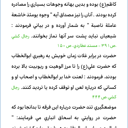
كاظم(ع) بوده و بدين بهانه وجوهات بسياري را مصادره
كرده بودند . آنان را نيز مصداق آيه " وجوه يومئذ خاشعة
عاملة ناصبة " به شمار آورده و در بياني فرمودند :
شيعيان نبايد پشت سر آنها نماز بخوانند.
رجال كشي
،ص391 - مسند عطاردي ، ص 150
حضرت در برابر غلات زمان خويش به رهبري ابوالخطاب
كه حضرت علي(ع) را تا مرز الوهيت و ربوبيت بالا برده
بودند، فرمودند : لعنت خدا بر ابوالخطاب و اصحاب او و
كساني كه درباره لعن او توقف كرده يا ترديد كنند.
رجال
كشي ،ص 444
موضعگيري تند حضرت درباره اين فرقه تا بدانجا بود كه
حضرت در روايتي به اسحاق انباري مي فرمايند: "